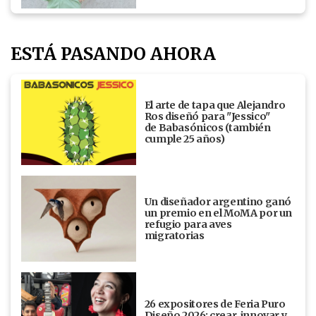
ESTÁ PASANDO AHORA
El arte de tapa que Alejandro
Ros diseñó para "Jessico"
de Babasónicos (también
cumple 25 años)
Un diseñador argentino ganó
un premio en el MoMA por un
refugio para aves
migratorias
26 expositores de Feria Puro
Diseño 2026: crear, innovar y