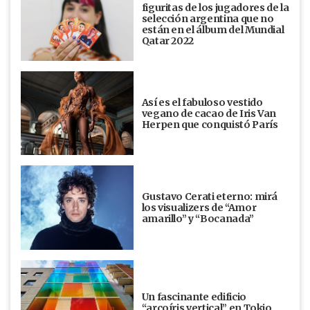
figuritas de los jugadores de la
selección argentina que no
están en el álbum del Mundial
Qatar 2022
Así es el fabuloso vestido
vegano de cacao de Iris Van
Herpen que conquistó París
Gustavo Cerati eterno: mirá
los visualizers de “Amor
amarillo” y “Bocanada”
Un fascinante edificio
“arcoíris vertical” en Tokio