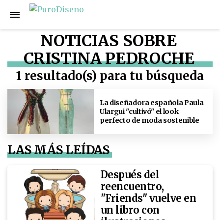
NOTICIAS SOBRE
CRISTINA PEDROCHE
1 resultado(s) para tu búsqueda
La diseñadora española Paula
Ulargui "cultivó" el look
perfecto de moda sostenible
LAS MÁS LEÍDAS
Después del
reencuentro,
"Friends" vuelve en
un libro con