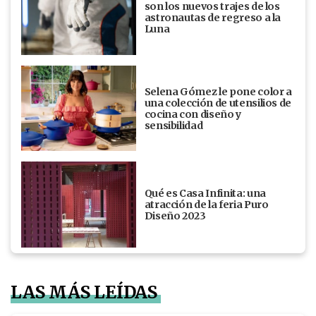
son los nuevos trajes de los
astronautas de regreso a la
Luna
Selena Gómez le pone color a
una colección de utensilios de
cocina con diseño y
sensibilidad
Qué es Casa Infinita: una
atracción de la feria Puro
Diseño 2023
LAS MÁS LEÍDAS