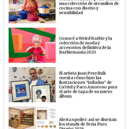
una colección de utensilios de
cocina con diseño y
sensibilidad
Conocé a Weird Barbie y la
colección de moda y
accesorios definitiva de la
Barbiemanía 2023
El artista Juan Perednik
cuenta cómo hizo las
ilustraciones “infladas” de
Ca7riel y Paco Amoroso para
el arte de tapa de su nuevo
álbum
Alerta spoiler: así se diseñan
los stands de Feria Puro
Diseño 2026