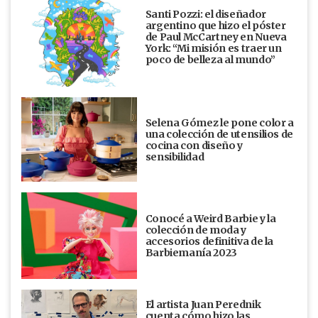
Santi Pozzi: el diseñador
argentino que hizo el póster
de Paul McCartney en Nueva
York: “Mi misión es traer un
poco de belleza al mundo”
Selena Gómez le pone color a
una colección de utensilios de
cocina con diseño y
sensibilidad
Conocé a Weird Barbie y la
colección de moda y
accesorios definitiva de la
Barbiemanía 2023
El artista Juan Perednik
cuenta cómo hizo las