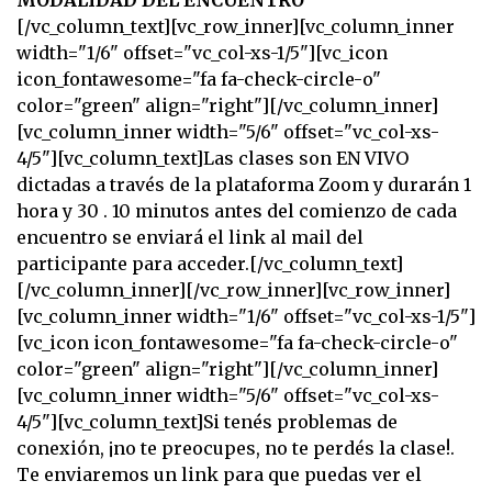
MODALIDAD DEL ENCUENTRO
[/vc_column_text][vc_row_inner][vc_column_inner
width="1/6" offset="vc_col-xs-1/5"][vc_icon
icon_fontawesome="fa fa-check-circle-o"
color="green" align="right"][/vc_column_inner]
[vc_column_inner width="5/6" offset="vc_col-xs-
4/5"][vc_column_text]Las clases son EN VIVO
dictadas a través de la plataforma Zoom y durarán 1
hora y 30 . 10 minutos antes del comienzo de cada
encuentro se enviará el link al mail del
participante para acceder.[/vc_column_text]
[/vc_column_inner][/vc_row_inner][vc_row_inner]
[vc_column_inner width="1/6" offset="vc_col-xs-1/5"]
[vc_icon icon_fontawesome="fa fa-check-circle-o"
color="green" align="right"][/vc_column_inner]
[vc_column_inner width="5/6" offset="vc_col-xs-
4/5"][vc_column_text]Si tenés problemas de
conexión, ¡no te preocupes, no te perdés la clase!.
Te enviaremos un link para que puedas ver el