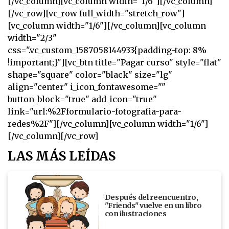
[/vc_column][vc_column width="1/6"][/vc_column]
[/vc_row][vc_row full_width="stretch_row"]
[vc_column width="1/6"][/vc_column][vc_column
width="2/3"
css=".vc_custom_1587058144933{padding-top: 8%
!important;}"][vc_btn title="Pagar curso" style="flat"
shape="square" color="black" size="lg"
align="center" i_icon_fontawesome=""
button_block="true" add_icon="true"
link="url:%2Fformulario-fotografia-para-
redes%2F"][/vc_column][vc_column width="1/6"]
[/vc_column][/vc_row]
LAS MÁS LEÍDAS
Después del reencuentro,
"Friends" vuelve en un libro
con ilustraciones