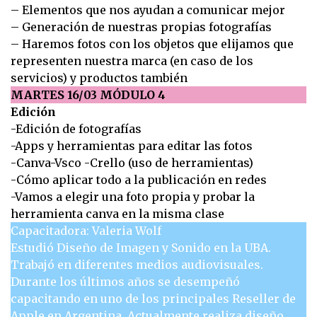
– Elementos que nos ayudan a comunicar mejor
– Generación de nuestras propias fotografías
– Haremos fotos con los objetos que elijamos que
representen nuestra marca (en caso de los
servicios) y productos también
MARTES 16/03 MÓDULO 4
Edición
-Edición de fotografías
-Apps y herramientas para editar las fotos
-Canva-Vsco -Crello (uso de herramientas)
-Cómo aplicar todo a la publicación en redes
-Vamos a elegir una foto propia y probar la
herramienta canva en la misma clase
Capacitadora: Valeria Wolf
Estudió Diseño de Imagen y Sonido en la UBA.
Trabajó en diferentes medios audiovisuales.
Durante los últimos años se desempeñó
capacitando en uno de los principales Reseller de
Apple en Argentina. Actualmente realiza diseño