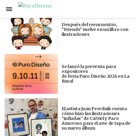
Anterior
Siguiente
Después del reencuentro,
"Friends" vuelve en un libro con
ilustraciones
Se lanzó la preventa para
expositores
de Feria Puro Diseño 2026 en La
Rural
El artista Juan Perednik cuenta
cómo hizo las ilustraciones
“infladas” de Ca7riel y Paco
Amoroso para el arte de tapa de
su nuevo álbum