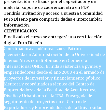
presentación realizada por el capacitador y un
material soporte de cada encuentro en PDF.
Tendrás invitación y acceso a nuestra Comunidad
Puro Diseño para compartir dudas e intercambiar
información.
CERTIFICACIÓN
Finalizado el curso se entregará una certificación
digital Puro Diseño.
Coordinadora académica: Laura Patrón
Licenciada en Administración de la Universidad de
Buenos Aires con diplomado en Comercio
Internacional UNLZ,. Brinda asistencia a pymes y
emprendedores desde el año 2000 en el armado de
proyectos de inversión y financiamiento público.
Mentora y coordinadora técnica del Centro de
Emprendedores de la Facultad de Arquitectura,
Diseño y Urbanismo de la UBA. Encargada de
seguimiento de proyectos en el Centro de
Exportadores y Emprendedores de la Universidad