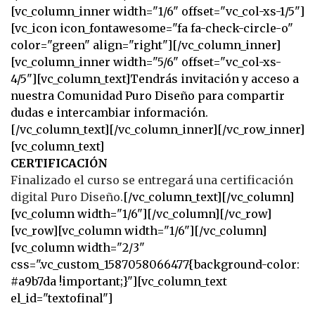
[vc_column_inner width="1/6" offset="vc_col-xs-1/5"]
[vc_icon icon_fontawesome="fa fa-check-circle-o"
color="green" align="right"][/vc_column_inner]
[vc_column_inner width="5/6" offset="vc_col-xs-
4/5"][vc_column_text]Tendrás invitación y acceso a
nuestra Comunidad Puro Diseño para compartir
dudas e intercambiar información.
[/vc_column_text][/vc_column_inner][/vc_row_inner]
[vc_column_text]
CERTIFICACIÓN
Finalizado el curso se entregará una certificación
digital Puro Diseño.
[/vc_column_text][/vc_column]
[vc_column width="1/6"][/vc_column][/vc_row]
[vc_row][vc_column width="1/6"][/vc_column]
[vc_column width="2/3"
css=".vc_custom_1587058066477{background-color:
#a9b7da !important;}"][vc_column_text
el_id="textofinal"]