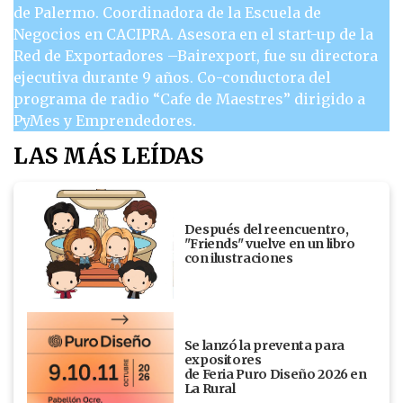
de Palermo. Coordinadora de la Escuela de
Negocios en CACIPRA. Asesora en el start-up de la
Red de Exportadores –Bairexport, fue su directora
ejecutiva durante 9 años. Co-conductora del
programa de radio “Cafe de Maestres” dirigido a
PyMes y Emprendedores.
LAS MÁS LEÍDAS
Después del reencuentro,
"Friends" vuelve en un libro
con ilustraciones
Se lanzó la preventa para
expositores
de Feria Puro Diseño 2026 en
La Rural