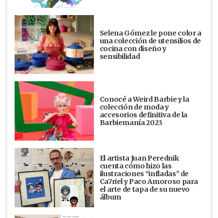
Selena Gómez le pone color a
una colección de utensilios de
cocina con diseño y
sensibilidad
Conocé a Weird Barbie y la
colección de moda y
accesorios definitiva de la
Barbiemanía 2023
El artista Juan Perednik
cuenta cómo hizo las
ilustraciones “infladas” de
Ca7riel y Paco Amoroso para
el arte de tapa de su nuevo
álbum