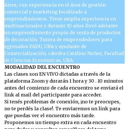
Aires, con experiencia en el área de gestión
comercial y marketing focalizado a
emprendimientos. Tiene amplia experiencia en
multinacionales y durante 10 años llevó adelante
un emprendimiento propio de venta de productos
de decoración. Tutora de emprendedores para
egresados FADU, UBA y ayudante de
Comercialización, cátedra Catalino Nuñez, Facultad
de Ciencias Económicas, UBA.
MODALIDAD DEL ENCUENTRO
Las clases son EN VIVO dictadas a través de la
plataforma Zoom y durarán 1 hora y 30 . 10 minutos
antes del comienzo de cada encuentro se enviará el
link al mail del participante para acceder.
Si tenés problemas de conexión, ¡no te preocupes,
no te perdés la clase!. Te enviaremos un link para
que puedas ver el encuentro más tarde.
Proponemos un tiempo extra en cada encuentro