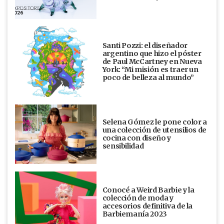
Santi Pozzi: el diseñador
argentino que hizo el póster
de Paul McCartney en Nueva
York: “Mi misión es traer un
poco de belleza al mundo”
Selena Gómez le pone color a
una colección de utensilios de
cocina con diseño y
sensibilidad
Conocé a Weird Barbie y la
colección de moda y
accesorios definitiva de la
Barbiemanía 2023