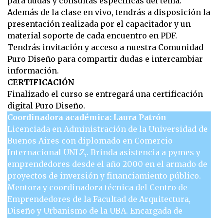
para dudas y consultas específicas del tema.
Además de la clase en vivo, tendrás a disposición la
presentación realizada por el capacitador y un
material soporte de cada encuentro en PDF.
Tendrás invitación y acceso a nuestra Comunidad
Puro Diseño para compartir dudas e intercambiar
información.
CERTIFICACIÓN
Finalizado el curso se entregará una certificación
digital Puro Diseño.
Coordinadora académica: Laura Patrón
Licenciada en Administración de la Universidad de
Buenos Aires con diplomado en Comercio
Internacional UNLZ,. Brinda asistencia a pymes y
emprendedores desde el año 2000 en el armado de
proyectos de inversión y financiamiento público.
Mentora y coordinadora técnica del Centro de
Emprendedores de la Facultad de Arquitectura,
Diseño y Urbanismo de la UBA. Encargada de