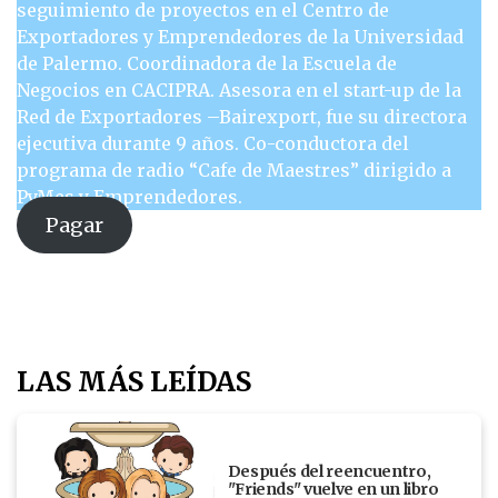
seguimiento de proyectos en el Centro de
Exportadores y Emprendedores de la Universidad
de Palermo. Coordinadora de la Escuela de
Negocios en CACIPRA. Asesora en el start-up de la
Red de Exportadores –Bairexport, fue su directora
ejecutiva durante 9 años. Co-conductora del
programa de radio “Cafe de Maestres” dirigido a
PyMes y Emprendedores.
Pagar
LAS MÁS LEÍDAS
Después del reencuentro,
"Friends" vuelve en un libro