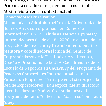
simple y ágil. Del Canvas tradicional al Ecocanvas.
Propuesta de valor con eje en nuestros clientes.
Misión/visión en el contexto actual
Capacitadora: Laura Patrón
Licenciada en Administración de la Universidad de
Buenos Aires con diplomado en Comercio
Internacional UNLZ. Brinda asistencia a pymes y
emprendedores desde el año 2000 en el armado de
proyectos de inversión y financiamiento público.
Mentora y coordinadora técnica del Centro de
Emprendedores de la Facultad de Arquitectura,
Diseño y Urbanismo de la UBA. Coordinadora de la
Escuela de Negocios en CACIPRA y del Programa de
Procesos Comerciales Internacionales en la
Fundación Empretec. Participó en el start-up de la
Red de Exportadores –Bairexport, fue su directora
ejecutiva durante 9 años. Co-conductora del
programa de radio "Cafe de los Maestros" por radio
Amep.