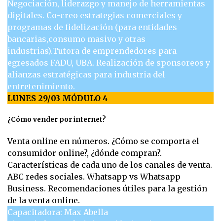
Negociación, liderazgo y manejo de herramientas
digitales. Co-creo estrategias comerciales y
programas de fidelización (para entidades
bancarias,consumo masivo y otras
industrias).Tutora de emprendedores para
egresados FADU, UBA. Realización de sponsoreos y
alianzas estratégicas para industria del
entretenimiento.
LUNES 29/03 MÓDULO 4
¿Cómo vender por internet?
Venta online en números. ¿Cómo se comporta el
consumidor online?, ¿dónde compran?.
Características de cada uno de los canales de venta.
ABC redes sociales. Whatsapp vs Whatsapp
Business. Recomendaciones útiles para la gestión
de la venta online.
Capacitadora: Max Abella