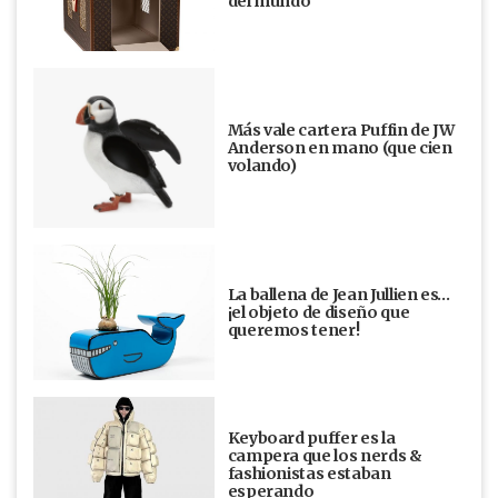
del mundo
Más vale cartera Puffin de JW
Anderson en mano (que cien
volando)
La ballena de Jean Jullien es…
¡el objeto de diseño que
queremos tener!
Keyboard puffer es la
campera que los nerds &
fashionistas estaban
esperando