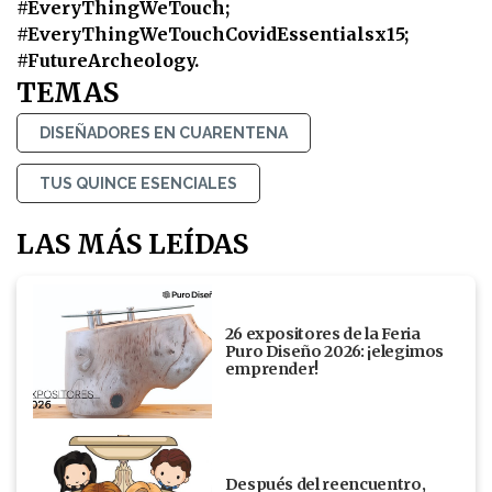
#EveryThingWeTouch;
#EveryThingWeTouchCovidEssentialsx15;
#FutureArcheology.
TEMAS
DISEÑADORES EN CUARENTENA
TUS QUINCE ESENCIALES
LAS MÁS LEÍDAS
26 expositores de la Feria
Puro Diseño 2026: ¡elegimos
emprender!
Después del reencuentro,