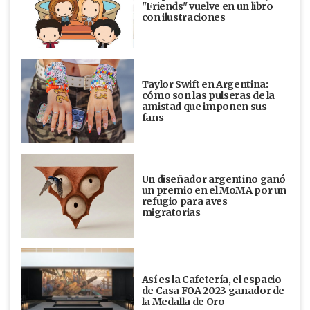
"Friends" vuelve en un libro
con ilustraciones
Taylor Swift en Argentina:
cómo son las pulseras de la
amistad que imponen sus
fans
Un diseñador argentino ganó
un premio en el MoMA por un
refugio para aves
migratorias
Así es la Cafetería, el espacio
de Casa FOA 2023 ganador de
la Medalla de Oro