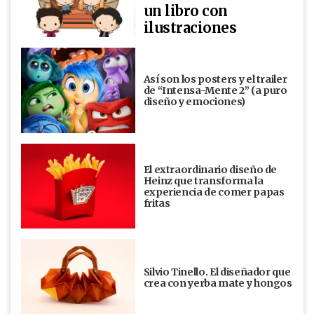
un libro con
ilustraciones
Así son los posters y el trailer
de “Intensa-Mente 2” (a puro
diseño y emociones)
El extraordinario diseño de
Heinz que transforma la
experiencia de comer papas
fritas
Silvio Tinello. El diseñador que
crea con yerba mate y hongos