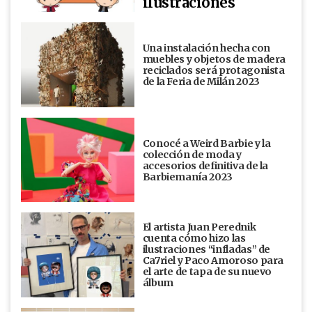
ilustraciones
Una instalación hecha con
muebles y objetos de madera
reciclados será protagonista
de la Feria de Milán 2023
Conocé a Weird Barbie y la
colección de moda y
accesorios definitiva de la
Barbiemanía 2023
El artista Juan Perednik
cuenta cómo hizo las
ilustraciones “infladas” de
Ca7riel y Paco Amoroso para
el arte de tapa de su nuevo
álbum