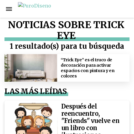
NOTICIAS SOBRE TRICK
EYE
1 resultado(s) para tu búsqueda
“Trick Eye” es el truco de
decoración para activar
espacios con pintura y en
colores
LAS MÁS LEÍDAS
Después del
reencuentro,
"Friends" vuelve en
un libro con