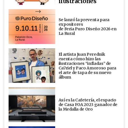
ilustraciones
Se lanzó la preventa para
expositores
de Feria Puro Diseño 2026 en
La Rural
El artista Juan Perednik
cuenta cómo hizo las
ilustraciones “infladas” de
Ca7riel y Paco Amoroso para
el arte de tapa de su nuevo
álbum
Así es la Cafetería, el espacio
de Casa FOA 2023 ganador de
la Medalla de Oro