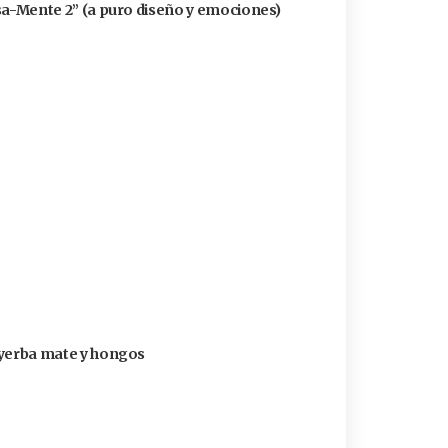
ensa-Mente 2” (a puro diseño y emociones)
n yerba mate y hongos