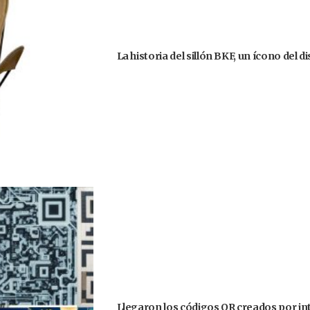
La historia del sillón BKF, un ícono del 
Llegaron los códigos QR creados por intel