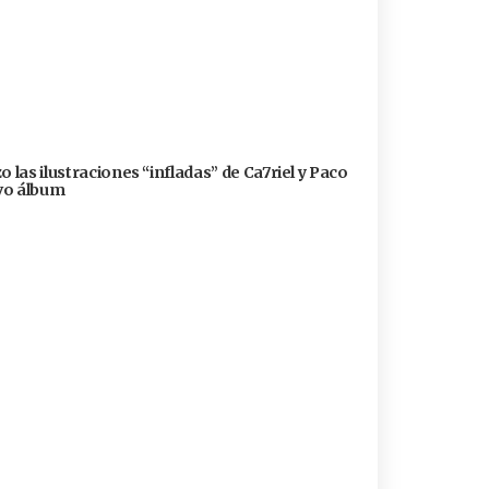
 las ilustraciones “infladas” de Ca7riel y Paco
evo álbum