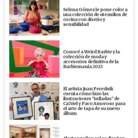
Selena Gómez le pone color a
una colección de utensilios de
cocina con diseño y
sensibilidad
Conocé a Weird Barbie y la
colección de moda y
accesorios definitiva de la
Barbiemanía 2023
El artista Juan Perednik
cuenta cómo hizo las
ilustraciones “infladas” de
Ca7riel y Paco Amoroso para
el arte de tapa de su nuevo
álbum