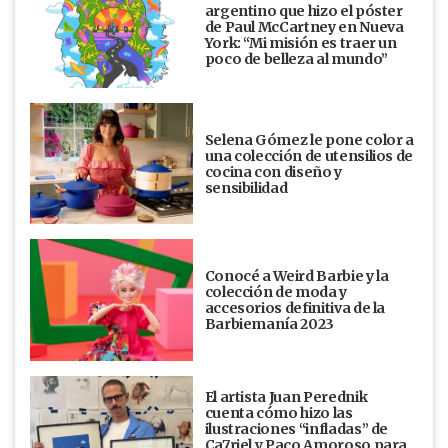
argentino que hizo el póster
de Paul McCartney en Nueva
York: “Mi misión es traer un
poco de belleza al mundo”
Selena Gómez le pone color a
una colección de utensilios de
cocina con diseño y
sensibilidad
Conocé a Weird Barbie y la
colección de moda y
accesorios definitiva de la
Barbiemanía 2023
El artista Juan Perednik
cuenta cómo hizo las
ilustraciones “infladas” de
Ca7riel y Paco Amoroso para