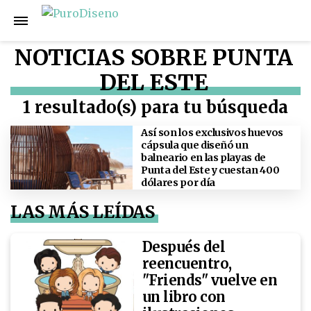
NOTICIAS SOBRE PUNTA
DEL ESTE
1 resultado(s) para tu búsqueda
Así son los exclusivos huevos
cápsula que diseñó un
balneario en las playas de
Punta del Este y cuestan 400
dólares por día
LAS MÁS LEÍDAS
Después del
reencuentro,
"Friends" vuelve en
un libro con