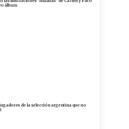
 las ilustraciones “infladas” de Ca7riel y Paco
evo álbum
 jugadores de la selección argentina que no
2