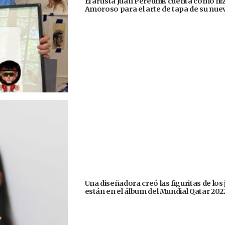
El artista Juan Perednik cuenta cómo hizo
Amoroso para el arte de tapa de su nu
Una diseñadora creó las figuritas de los
están en el álbum del Mundial Qatar 202