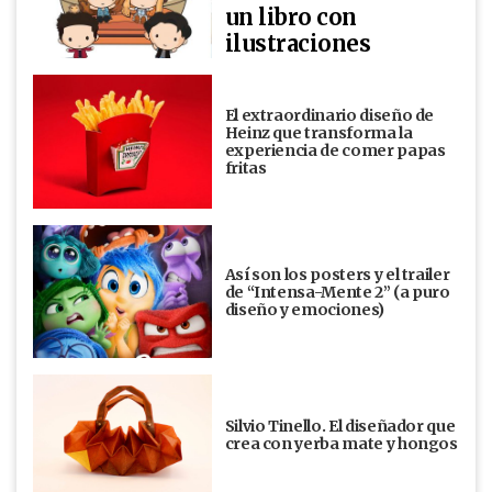
un libro con
ilustraciones
El extraordinario diseño de
Heinz que transforma la
experiencia de comer papas
fritas
Así son los posters y el trailer
de “Intensa-Mente 2” (a puro
diseño y emociones)
Silvio Tinello. El diseñador que
crea con yerba mate y hongos