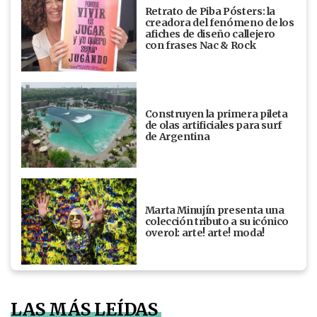
Retrato de Piba Pósters: la
creadora del fenómeno de los
afiches de diseño callejero
con frases Nac & Rock
Construyen la primera pileta
de olas artificiales para surf
de Argentina
Marta Minujín presenta una
colección tributo a su icónico
overol: arte! arte! moda!
LAS MÁS LEÍDAS