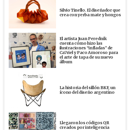
Silvio Tinello. El diseñador que
crea con yerba mate y hongos
El artista Juan Perednik
cuenta cómo hizo las
ilustraciones “infladas” de
Ca7riel y Paco Amoroso para
el arte de tapa de su nuevo
álbum
La historia del sillón BKF, un
ícono del diseño argentino
Llegaron los códigos QR
creados por inteligencia