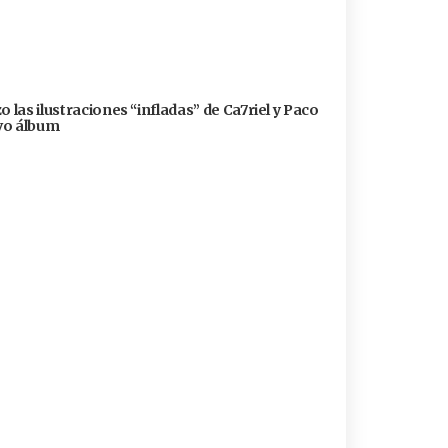
 las ilustraciones “infladas” de Ca7riel y Paco
evo álbum