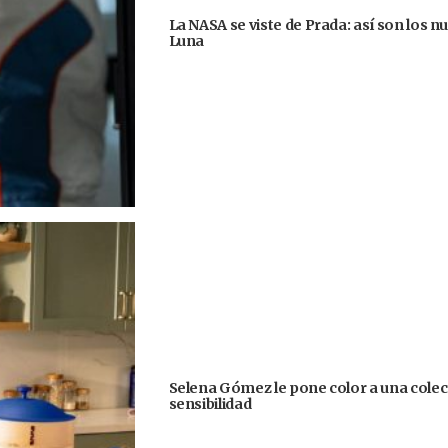
La NASA se viste de Prada: así son los n
Luna
Selena Gómez le pone color a una colecc
sensibilidad