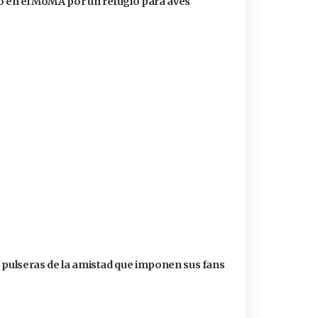
 en el MoMA por un refugio para aves
s pulseras de la amistad que imponen sus fans