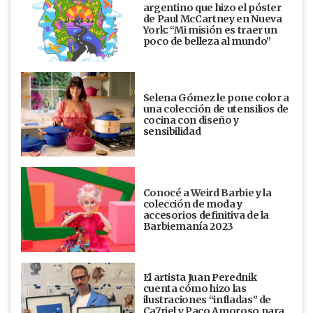
argentino que hizo el póster
de Paul McCartney en Nueva
York: “Mi misión es traer un
poco de belleza al mundo”
Selena Gómez le pone color a
una colección de utensilios de
cocina con diseño y
sensibilidad
Conocé a Weird Barbie y la
colección de moda y
accesorios definitiva de la
Barbiemanía 2023
El artista Juan Perednik
cuenta cómo hizo las
ilustraciones “infladas” de
Ca7riel y Paco Amoroso para