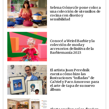
Selena Gómez le pone color a
una colección de utensilios de
cocina con diseño y
sensibilidad
Conocé a Weird Barbie y la
colección de moda y
accesorios definitiva de la
Barbiemanía 2023
El artista Juan Perednik
cuenta cómo hizo las
ilustraciones “infladas” de
Ca7riel y Paco Amoroso para
el arte de tapa de su nuevo
álbum