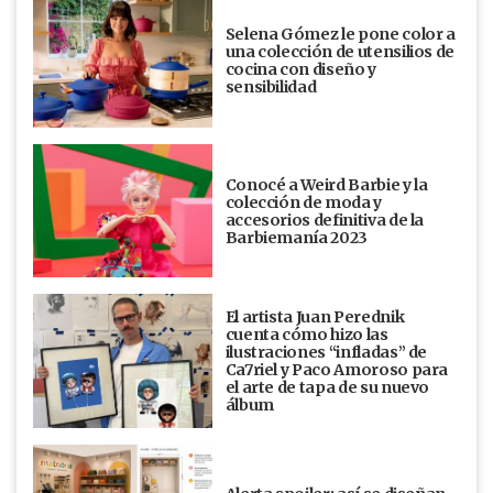
Selena Gómez le pone color a
una colección de utensilios de
cocina con diseño y
sensibilidad
Conocé a Weird Barbie y la
colección de moda y
accesorios definitiva de la
Barbiemanía 2023
El artista Juan Perednik
cuenta cómo hizo las
ilustraciones “infladas” de
Ca7riel y Paco Amoroso para
el arte de tapa de su nuevo
álbum