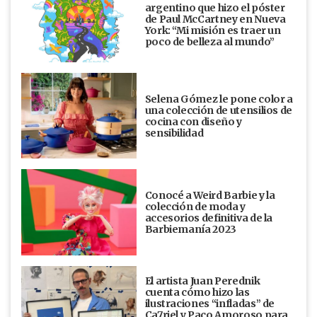
argentino que hizo el póster
de Paul McCartney en Nueva
York: “Mi misión es traer un
poco de belleza al mundo”
Selena Gómez le pone color a
una colección de utensilios de
cocina con diseño y
sensibilidad
Conocé a Weird Barbie y la
colección de moda y
accesorios definitiva de la
Barbiemanía 2023
El artista Juan Perednik
cuenta cómo hizo las
ilustraciones “infladas” de
Ca7riel y Paco Amoroso para