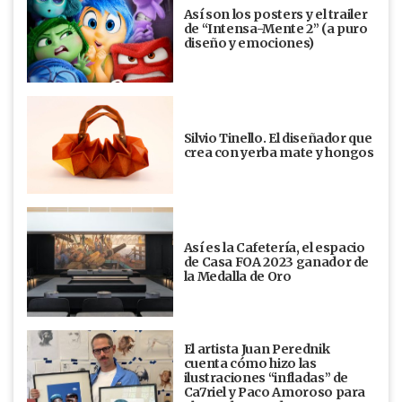
Así son los posters y el trailer
de “Intensa-Mente 2” (a puro
diseño y emociones)
Silvio Tinello. El diseñador que
crea con yerba mate y hongos
Así es la Cafetería, el espacio
de Casa FOA 2023 ganador de
la Medalla de Oro
El artista Juan Perednik
cuenta cómo hizo las
ilustraciones “infladas” de
Ca7riel y Paco Amoroso para