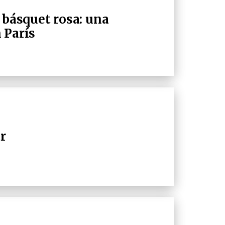
 básquet rosa: una
 París
r