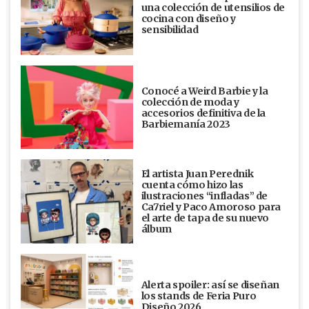
una colección de utensilios de
cocina con diseño y
sensibilidad
Conocé a Weird Barbie y la
colección de moda y
accesorios definitiva de la
Barbiemanía 2023
El artista Juan Perednik
cuenta cómo hizo las
ilustraciones “infladas” de
Ca7riel y Paco Amoroso para
el arte de tapa de su nuevo
álbum
Alerta spoiler: así se diseñan
los stands de Feria Puro
Diseño 2026