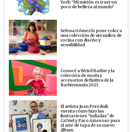
York: “Mi misión es traer un
poco de belleza al mundo”
Selena Gómez le pone color a
una colección de utensilios de
cocina con diseño y
sensibilidad
Conocé a Weird Barbie y la
colección de moda y
accesorios definitiva de la
Barbiemanía 2023
El artista Juan Perednik
cuenta cómo hizo las
ilustraciones “infladas” de
Ca7riel y Paco Amoroso para
el arte de tapa de su nuevo
álbum