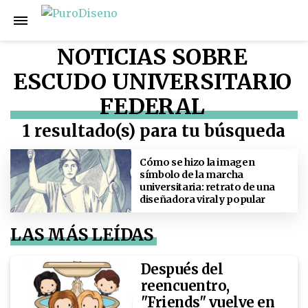
NOTICIAS SOBRE
ESCUDO UNIVERSITARIO
FEDERAL
1 resultado(s) para tu búsqueda
Cómo se hizo la imagen
símbolo de la marcha
universitaria: retrato de una
diseñadora viral y popular
LAS MÁS LEÍDAS
Después del
reencuentro,
"Friends" vuelve en