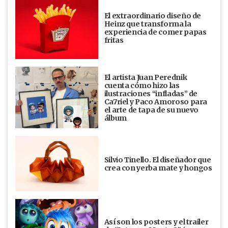
El extraordinario diseño de
Heinz que transforma la
experiencia de comer papas
fritas
El artista Juan Perednik
cuenta cómo hizo las
ilustraciones “infladas” de
Ca7riel y Paco Amoroso para
el arte de tapa de su nuevo
álbum
Silvio Tinello. El diseñador que
crea con yerba mate y hongos
Así son los posters y el trailer