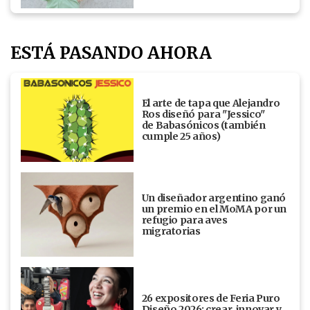
ESTÁ PASANDO AHORA
El arte de tapa que Alejandro
Ros diseñó para "Jessico"
de Babasónicos (también
cumple 25 años)
Un diseñador argentino ganó
un premio en el MoMA por un
refugio para aves
migratorias
26 expositores de Feria Puro
Diseño 2026: crear, innovar y