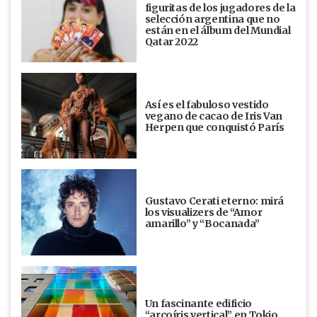
figuritas de los jugadores de la
selección argentina que no
están en el álbum del Mundial
Qatar 2022
Así es el fabuloso vestido
vegano de cacao de Iris Van
Herpen que conquistó París
Gustavo Cerati eterno: mirá
los visualizers de “Amor
amarillo” y “Bocanada”
Un fascinante edificio
“arcoíris vertical” en Tokio