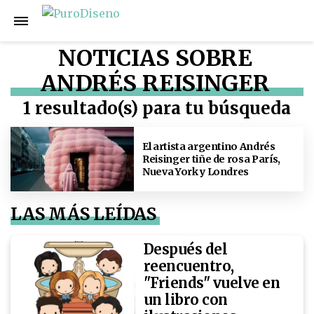
NOTICIAS SOBRE
ANDRÉS REISINGER
1 resultado(s) para tu búsqueda
El artista argentino Andrés
Reisinger tiñe de rosa París,
Nueva York y Londres
LAS MÁS LEÍDAS
Después del
reencuentro,
"Friends" vuelve en
un libro con