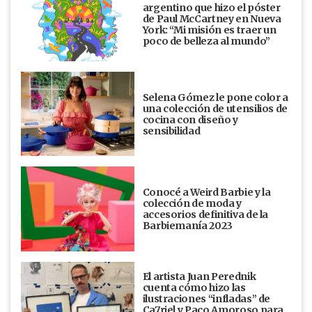
argentino que hizo el póster
de Paul McCartney en Nueva
York: “Mi misión es traer un
poco de belleza al mundo”
Selena Gómez le pone color a
una colección de utensilios de
cocina con diseño y
sensibilidad
Conocé a Weird Barbie y la
colección de moda y
accesorios definitiva de la
Barbiemanía 2023
El artista Juan Perednik
cuenta cómo hizo las
ilustraciones “infladas” de
Ca7riel y Paco Amoroso para