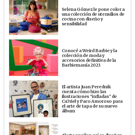
Selena Gómez le pone color a
una colección de utensilios de
cocina con diseño y
sensibilidad
Conocé a Weird Barbie y la
colección de moda y
accesorios definitiva de la
Barbiemanía 2023
El artista Juan Perednik
cuenta cómo hizo las
ilustraciones “infladas” de
Ca7riel y Paco Amoroso para
el arte de tapa de su nuevo
álbum