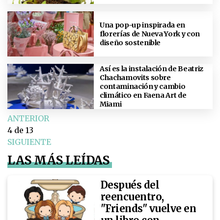
Una pop-up inspirada en
florerías de Nueva York y con
diseño sostenible
Así es la instalación de Beatriz
Chachamovits sobre
contaminación y cambio
climático en Faena Art de
Miami
ANTERIOR
4
de 13
SIGUIENTE
LAS MÁS LEÍDAS
Después del
reencuentro,
"Friends" vuelve en