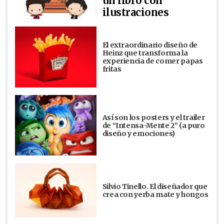
un libro con
ilustraciones
El extraordinario diseño de
Heinz que transforma la
experiencia de comer papas
fritas
Así son los posters y el trailer
de “Intensa-Mente 2” (a puro
diseño y emociones)
Silvio Tinello. El diseñador que
crea con yerba mate y hongos