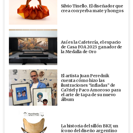
Silvio Tinello. El diseñador que
crea con yerba mate y hongos
Así es la Cafetería, el espacio
de Casa FOA 2023 ganador de
la Medalla de Oro
El artista Juan Perednik
cuenta cómo hizo las
ilustraciones “infladas” de
Ca7riel y Paco Amoroso para
el arte de tapa de su nuevo
álbum
La historia del sillón BKF, un
ícono del diseño argentino