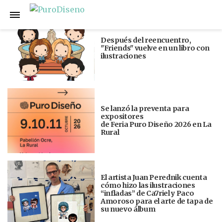
Anterior
Siguiente
Después del reencuentro,
"Friends" vuelve en un libro con
ilustraciones
Se lanzó la preventa para
expositores
de Feria Puro Diseño 2026 en La
Rural
El artista Juan Perednik cuenta
cómo hizo las ilustraciones
“infladas” de Ca7riel y Paco
Amoroso para el arte de tapa de
su nuevo álbum