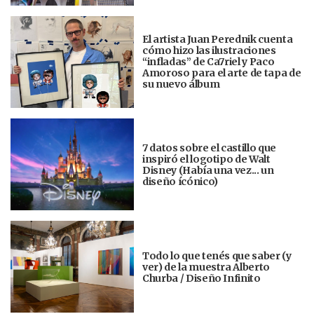
El artista Juan Perednik cuenta
cómo hizo las ilustraciones
“infladas” de Ca7riel y Paco
Amoroso para el arte de tapa de
su nuevo álbum
7 datos sobre el castillo que
inspiró el logotipo de Walt
Disney (Había una vez... un
diseño ícónico)
Todo lo que tenés que saber (y
ver) de la muestra Alberto
Churba / Diseño Infinito