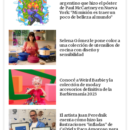
argentino que hizo el póster
de Paul McCartney en Nueva
York: “Mi misión es traer un
poco de belleza al mundo”
Selena Gómez le pone color a
una colección de utensilios de
cocina con diseño y
sensibilidad
Conocé a Weird Barbie y la
colección de moda y
accesorios definitiva de la
Barbiemanía 2023
El artista Juan Perednik
cuenta cómo hizo las
ilustraciones “infladas” de
Ca7riel y Paco Amoroso para