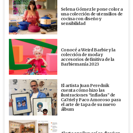
Selena Gómez le pone color a
una colección de utensilios de
cocina con diseño y
sensibilidad
Conocé a Weird Barbie y la
colección de moda y
accesorios definitiva de la
Barbiemanía 2023
El artista Juan Perednik
cuenta cómo hizo las
ilustraciones “infladas” de
Ca7riel y Paco Amoroso para
el arte de tapa de su nuevo
álbum