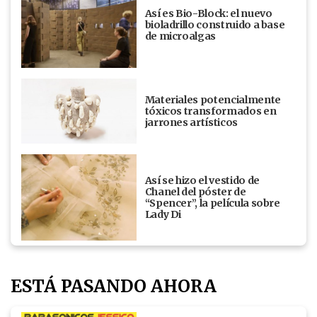
Así es Bio-Block: el nuevo
bioladrillo construido a base
de microalgas
Materiales potencialmente
tóxicos transformados en
jarrones artísticos
Así se hizo el vestido de
Chanel del póster de
“Spencer”, la película sobre
Lady Di
ESTÁ PASANDO AHORA