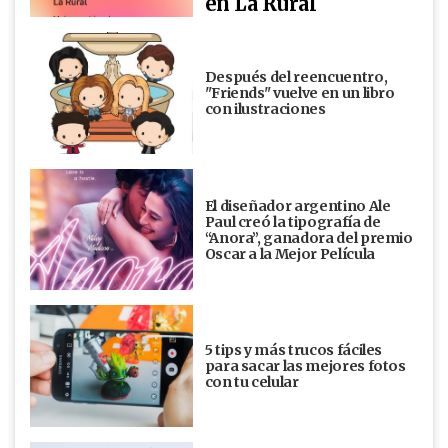
en La Rural
Después del reencuentro,
"Friends" vuelve en un libro
con ilustraciones
El diseñador argentino Ale
Paul creó la tipografía de
“Anora”, ganadora del premio
Oscar a la Mejor Película
5 tips y más trucos fáciles
para sacar las mejores fotos
con tu celular