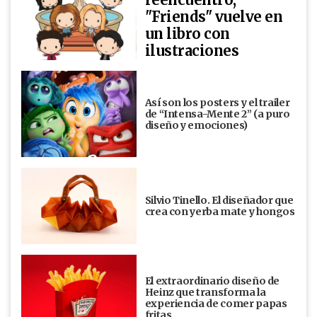
"Friends" vuelve en
un libro con
ilustraciones
Así son los posters y el trailer
de “Intensa-Mente 2” (a puro
diseño y emociones)
Silvio Tinello. El diseñador que
crea con yerba mate y hongos
El extraordinario diseño de
Heinz que transforma la
experiencia de comer papas
fritas