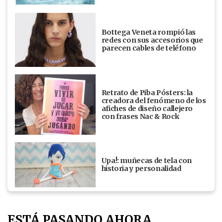
Bottega Veneta rompió las
redes con sus accesorios que
parecen cables de teléfono
Retrato de Piba Pósters: la
creadora del fenómeno de los
afiches de diseño callejero
con frases Nac & Rock
Upa!: muñecas de tela con
historia y personalidad
ESTÁ PASANDO AHORA