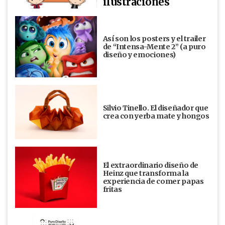
ilustraciones
Así son los posters y el trailer
de “Intensa-Mente 2” (a puro
diseño y emociones)
Silvio Tinello. El diseñador que
crea con yerba mate y hongos
El extraordinario diseño de
Heinz que transforma la
experiencia de comer papas
fritas