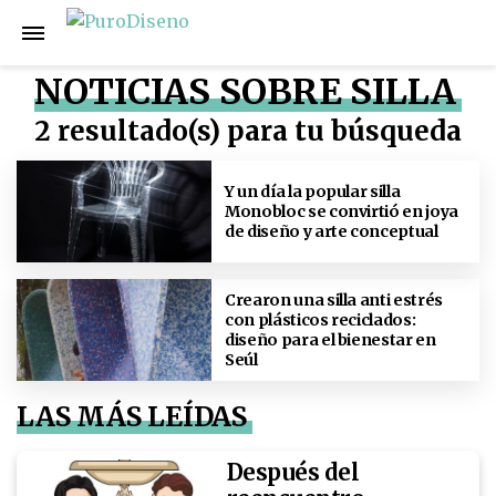
NOTICIAS SOBRE SILLA
2 resultado(s) para tu búsqueda
Y un día la popular silla
Monobloc se convirtió en joya
de diseño y arte conceptual
Crearon una silla anti estrés
con plásticos reciclados:
diseño para el bienestar en
Seúl
LAS MÁS LEÍDAS
Después del