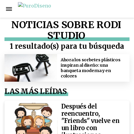
NOTICIAS SOBRE RODI
STUDIO
1 resultado(s) para tu búsqueda
Ahora los sorbetes plásticos
inspiran al diseño: una
banqueta moderna y en
colores
LAS MÁS LEÍDAS
Después del
reencuentro,
"Friends" vuelve en
un libro con