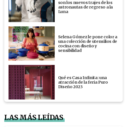
son los nuevos trajes de los
astronautas de regreso a la
Luna
Selena Gómez le pone color a
una colección de utensilios de
cocina con diseño y
sensibilidad
Qué es Casa Infinita: una
atracción de la feria Puro
Diseño 2023
LAS MÁS LEÍDAS