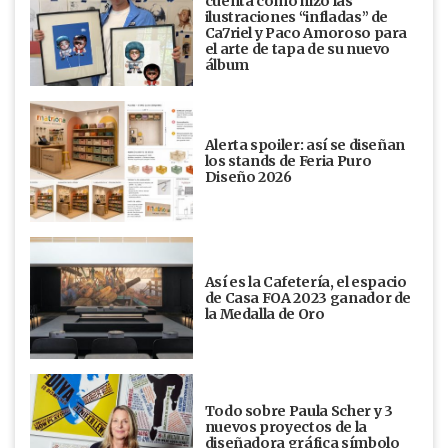
cuenta cómo hizo las
ilustraciones “infladas” de
Ca7riel y Paco Amoroso para
el arte de tapa de su nuevo
álbum
Alerta spoiler: así se diseñan
los stands de Feria Puro
Diseño 2026
Así es la Cafetería, el espacio
de Casa FOA 2023 ganador de
la Medalla de Oro
Todo sobre Paula Scher y 3
nuevos proyectos de la
diseñadora gráfica símbolo