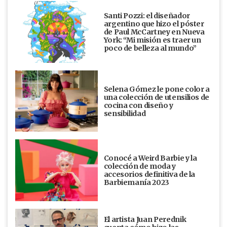
Santi Pozzi: el diseñador
argentino que hizo el póster
de Paul McCartney en Nueva
York: “Mi misión es traer un
poco de belleza al mundo”
Selena Gómez le pone color a
una colección de utensilios de
cocina con diseño y
sensibilidad
Conocé a Weird Barbie y la
colección de moda y
accesorios definitiva de la
Barbiemanía 2023
El artista Juan Perednik