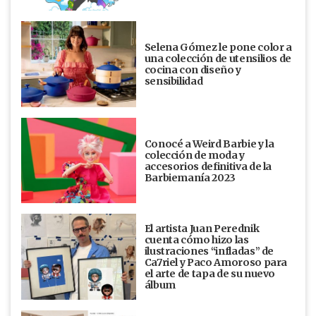
Selena Gómez le pone color a
una colección de utensilios de
cocina con diseño y
sensibilidad
Conocé a Weird Barbie y la
colección de moda y
accesorios definitiva de la
Barbiemanía 2023
El artista Juan Perednik
cuenta cómo hizo las
ilustraciones “infladas” de
Ca7riel y Paco Amoroso para
el arte de tapa de su nuevo
álbum