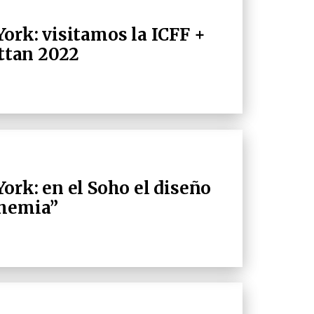
ork: visitamos la ICFF +
ttan 2022
ork: en el Soho el diseño
ohemia”