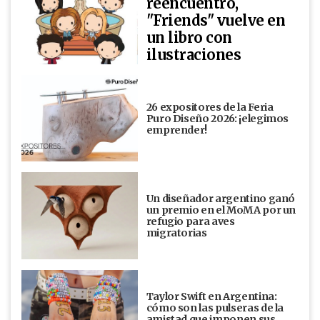
reencuentro,
"Friends" vuelve en
un libro con
ilustraciones
26 expositores de la Feria
Puro Diseño 2026: ¡elegimos
emprender!
Un diseñador argentino ganó
un premio en el MoMA por un
refugio para aves
migratorias
Taylor Swift en Argentina:
cómo son las pulseras de la
amistad que imponen sus