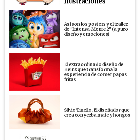
ilustraciones
Así son los posters y el trailer
de “Intensa-Mente 2” (a puro
diseño y emociones)
El extraordinario diseño de
Heinz que transforma la
experiencia de comer papas
fritas
Silvio Tinello. El diseñador que
crea con yerba mate y hongos