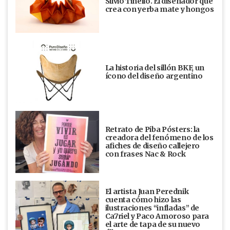
Silvio Tinello. El diseñador que
crea con yerba mate y hongos
La historia del sillón BKF, un
ícono del diseño argentino
Retrato de Piba Pósters: la
creadora del fenómeno de los
afiches de diseño callejero
con frases Nac & Rock
El artista Juan Perednik
cuenta cómo hizo las
ilustraciones “infladas” de
Ca7riel y Paco Amoroso para
el arte de tapa de su nuevo