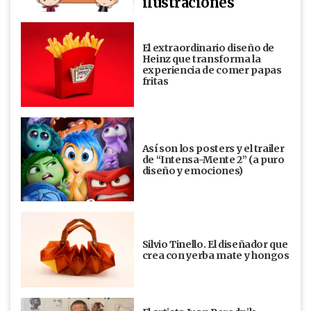
ilustraciones
El extraordinario diseño de
Heinz que transforma la
experiencia de comer papas
fritas
Así son los posters y el trailer
de “Intensa-Mente 2” (a puro
diseño y emociones)
Silvio Tinello. El diseñador que
crea con yerba mate y hongos