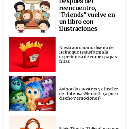
Después del
reencuentro,
"Friends" vuelve en
un libro con
ilustraciones
El extraordinario diseño de
Heinz que transforma la
experiencia de comer papas
fritas
Así son los posters y el trailer
de “Intensa-Mente 2” (a puro
diseño y emociones)
Silvio Tinello. El diseñador que