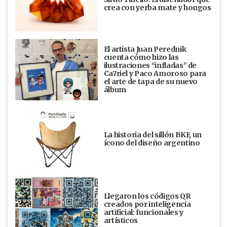
crea con yerba mate y hongos
El artista Juan Perednik
cuenta cómo hizo las
ilustraciones “infladas” de
Ca7riel y Paco Amoroso para
el arte de tapa de su nuevo
álbum
La historia del sillón BKF, un
ícono del diseño argentino
Llegaron los códigos QR
creados por inteligencia
artificial: funcionales y
artísticos