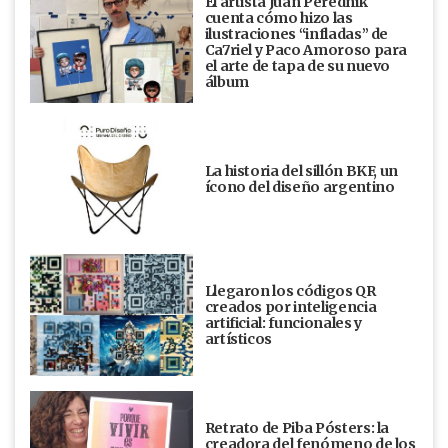
El artista Juan Perednik
cuenta cómo hizo las
ilustraciones “infladas” de
Ca7riel y Paco Amoroso para
el arte de tapa de su nuevo
álbum
La historia del sillón BKF, un
ícono del diseño argentino
Llegaron los códigos QR
creados por inteligencia
artificial: funcionales y
artísticos
Retrato de Piba Pósters: la
creadora del fenómeno de los