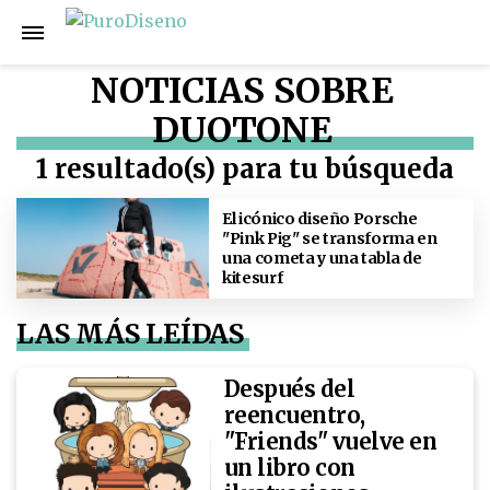
NOTICIAS SOBRE
DUOTONE
1 resultado(s) para tu búsqueda
El icónico diseño Porsche
"Pink Pig" se transforma en
una cometa y una tabla de
kitesurf
LAS MÁS LEÍDAS
Después del
reencuentro,
"Friends" vuelve en
un libro con