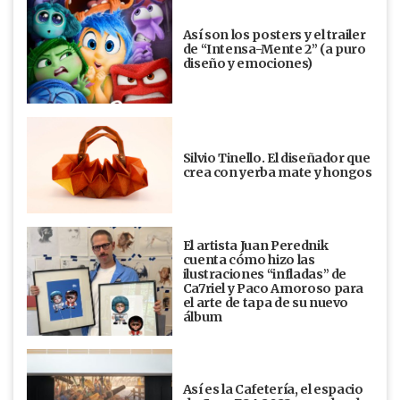
Así son los posters y el trailer
de “Intensa-Mente 2” (a puro
diseño y emociones)
Silvio Tinello. El diseñador que
crea con yerba mate y hongos
El artista Juan Perednik
cuenta cómo hizo las
ilustraciones “infladas” de
Ca7riel y Paco Amoroso para
el arte de tapa de su nuevo
álbum
Así es la Cafetería, el espacio