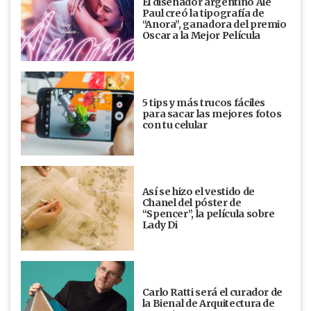
El diseñador argentino Ale
Paul creó la tipografía de
“Anora”, ganadora del premio
Oscar a la Mejor Película
5 tips y más trucos fáciles
para sacar las mejores fotos
con tu celular
Así se hizo el vestido de
Chanel del póster de
“Spencer”, la película sobre
Lady Di
Carlo Ratti será el curador de
la Bienal de Arquitectura de