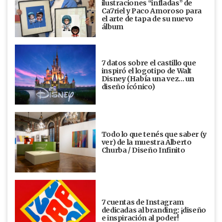
ilustraciones “infladas” de
Ca7riel y Paco Amoroso para
el arte de tapa de su nuevo
álbum
7 datos sobre el castillo que
inspiró el logotipo de Walt
Disney (Había una vez... un
diseño ícónico)
Todo lo que tenés que saber (y
ver) de la muestra Alberto
Churba / Diseño Infinito
7 cuentas de Instagram
dedicadas al branding: ¡diseño
e inspiración al poder!