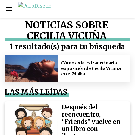
NOTICIAS SOBRE
CECILIA VICUÑA
1 resultado(s) para tu búsqueda
Cómo es la extraordinaria
exposición de Cecilia Vicuña
en el Malba
LAS MÁS LEÍDAS
Después del
reencuentro,
"Friends" vuelve en
un libro con