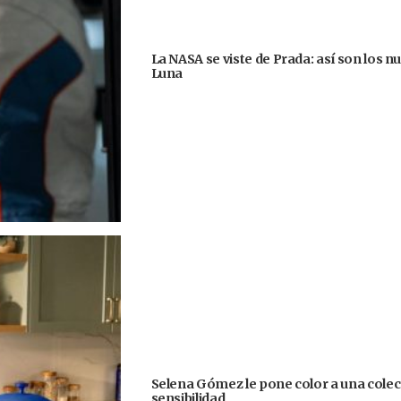
La NASA se viste de Prada: así son los n
Luna
Selena Gómez le pone color a una colecc
sensibilidad