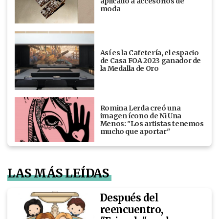
aplicado a accesorios de
moda
Así es la Cafetería, el espacio
de Casa FOA 2023 ganador de
la Medalla de Oro
Romina Lerda creó una
imagen ícono de Ni Una
Menos: "Los artistas tenemos
mucho que aportar"
LAS MÁS LEÍDAS
Después del
reencuentro,