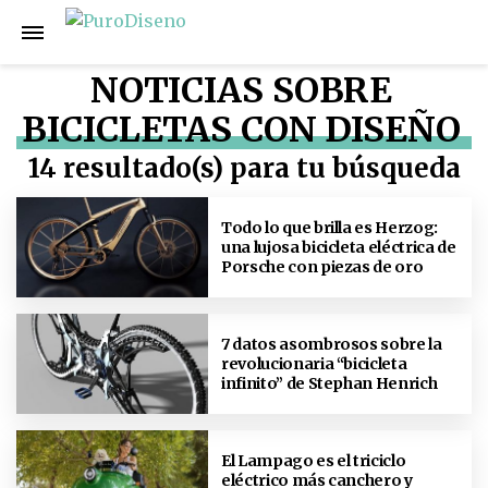
NOTICIAS SOBRE
BICICLETAS CON DISEÑO
14 resultado(s) para tu búsqueda
Todo lo que brilla es Herzog:
una lujosa bicicleta eléctrica de
Porsche con piezas de oro
7 datos asombrosos sobre la
revolucionaria “bicicleta
infinito” de Stephan Henrich
El Lampago es el triciclo
eléctrico más canchero y