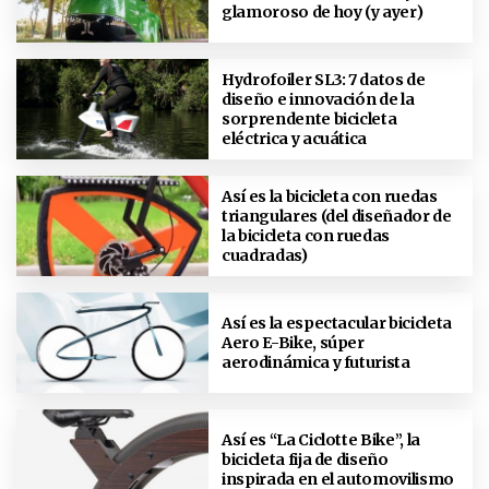
glamoroso de hoy (y ayer)
Hydrofoiler SL3: 7 datos de
diseño e innovación de la
sorprendente bicicleta
eléctrica y acuática
Así es la bicicleta con ruedas
triangulares (del diseñador de
la bicicleta con ruedas
cuadradas)
Así es la espectacular bicicleta
Aero E-Bike, súper
aerodinámica y futurista
Así es “La Ciclotte Bike”, la
bicicleta fija de diseño
inspirada en el automovilismo