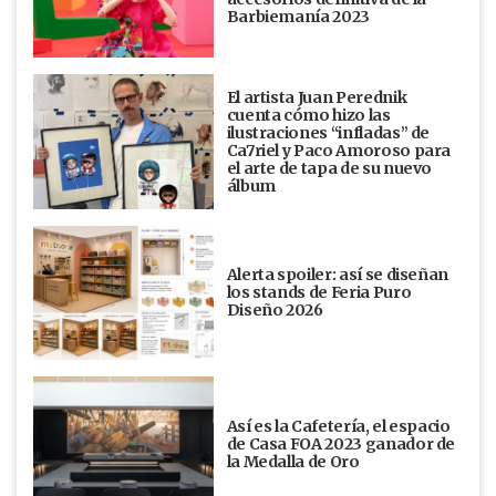
Barbiemanía 2023
El artista Juan Perednik
cuenta cómo hizo las
ilustraciones “infladas” de
Ca7riel y Paco Amoroso para
el arte de tapa de su nuevo
álbum
Alerta spoiler: así se diseñan
los stands de Feria Puro
Diseño 2026
Así es la Cafetería, el espacio
de Casa FOA 2023 ganador de
la Medalla de Oro