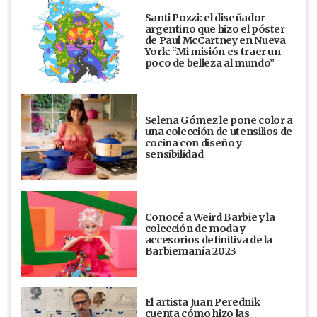
Santi Pozzi: el diseñador
argentino que hizo el póster
de Paul McCartney en Nueva
York: “Mi misión es traer un
poco de belleza al mundo”
Selena Gómez le pone color a
una colección de utensilios de
cocina con diseño y
sensibilidad
Conocé a Weird Barbie y la
colección de moda y
accesorios definitiva de la
Barbiemanía 2023
El artista Juan Perednik
cuenta cómo hizo las