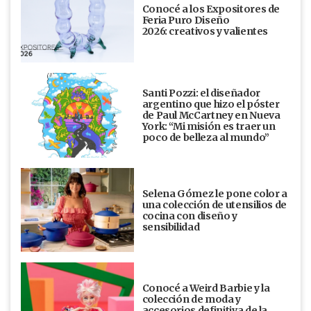
Conocé a los Expositores de
Feria Puro Diseño
2026: creativos y valientes
Santi Pozzi: el diseñador
argentino que hizo el póster
de Paul McCartney en Nueva
York: “Mi misión es traer un
poco de belleza al mundo”
Selena Gómez le pone color a
una colección de utensilios de
cocina con diseño y
sensibilidad
Conocé a Weird Barbie y la
colección de moda y
accesorios definitiva de la