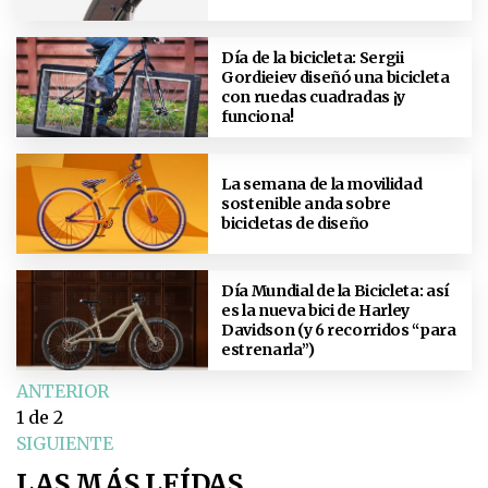
Día de la bicicleta: Sergii
Gordieiev diseñó una bicicleta
con ruedas cuadradas ¡y
funciona!
La semana de la movilidad
sostenible anda sobre
bicicletas de diseño
Día Mundial de la Bicicleta: así
es la nueva bici de Harley
Davidson (y 6 recorridos “para
estrenarla”)
ANTERIOR
1
de 2
SIGUIENTE
LAS MÁS LEÍDAS