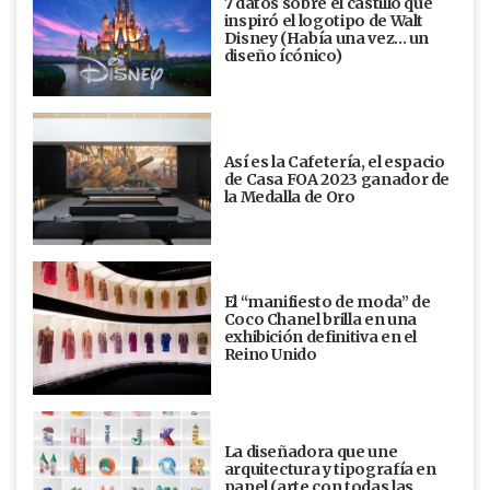
7 datos sobre el castillo que
inspiró el logotipo de Walt
Disney (Había una vez... un
diseño ícónico)
Así es la Cafetería, el espacio
de Casa FOA 2023 ganador de
la Medalla de Oro
El “manifiesto de moda” de
Coco Chanel brilla en una
exhibición definitiva en el
Reino Unido
La diseñadora que une
arquitectura y tipografía en
papel (arte con todas las