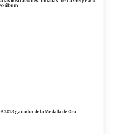
 las ilustraciones “infladas” de Ca7riel y Paco
evo álbum
FOA 2023 ganador de la Medalla de Oro