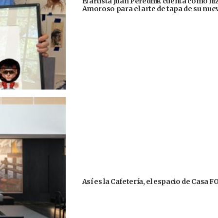
El artista Juan Perednik cuenta cómo hizo
Amoroso para el arte de tapa de su nu
Así es la Cafetería, el espacio de Casa 