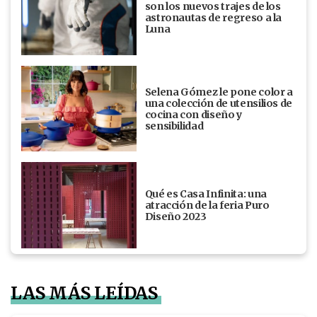
son los nuevos trajes de los
astronautas de regreso a la
Luna
Selena Gómez le pone color a
una colección de utensilios de
cocina con diseño y
sensibilidad
Qué es Casa Infinita: una
atracción de la feria Puro
Diseño 2023
LAS MÁS LEÍDAS