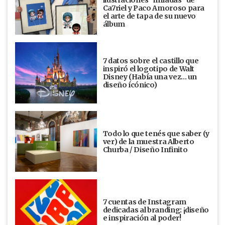
ilustraciones “infladas” de
Ca7riel y Paco Amoroso para
el arte de tapa de su nuevo
álbum
7 datos sobre el castillo que
inspiró el logotipo de Walt
Disney (Había una vez... un
diseño ícónico)
Todo lo que tenés que saber (y
ver) de la muestra Alberto
Churba / Diseño Infinito
7 cuentas de Instagram
dedicadas al branding: ¡diseño
e inspiración al poder!