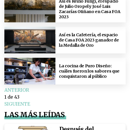
Así es Reino Fungi, el espacio
de Julio Oropel y José Luis
Zacarías Otiñano en Casa FOA
2023
Así es la Cafetería, el espacio
de Casa FOA 2023 ganador de
la Medalla de Oro
La cocina de Puro Diseño:
cuáles fueron los sabores que
conquistaron al público
ANTERIOR
1
de 43
SIGUIENTE
LAS MÁS LEÍDAS
Después del