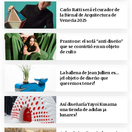
Carlo Ratti será el curador de
la Bienal de Arquitectura de
Venecia 2025
Prantone: el sofá “anti diseño”
que se convirtió en un objeto
de culto
La ballena de Jean Jullien es…
¡el objeto de diseño que
queremos tener!
Así diseñaría Yayoi Kusama
una tienda de adidas ¡a
lunares!