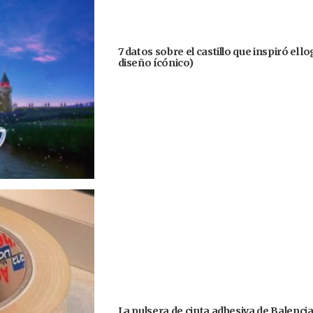
7 datos sobre el castillo que inspiró el 
diseño ícónico)
La pulsera de cinta adhesiva de Balenci