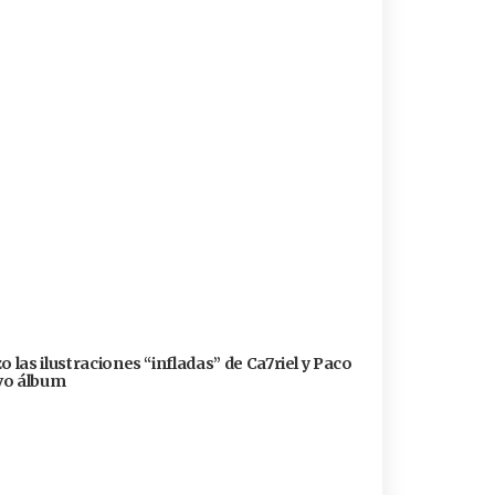
 las ilustraciones “infladas” de Ca7riel y Paco
evo álbum