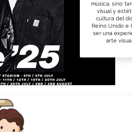
música, sino t
visual y esté
cultura del d
Reino Unido e 
ser una experi
arte visu