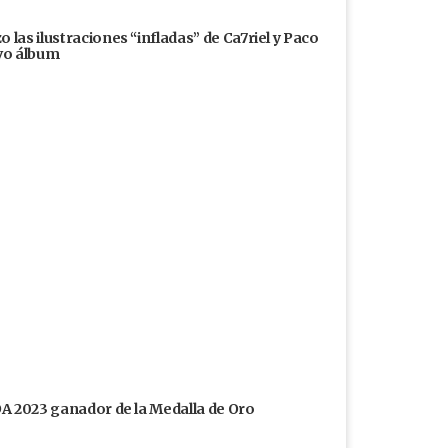
 las ilustraciones “infladas” de Ca7riel y Paco
evo álbum
FOA 2023 ganador de la Medalla de Oro